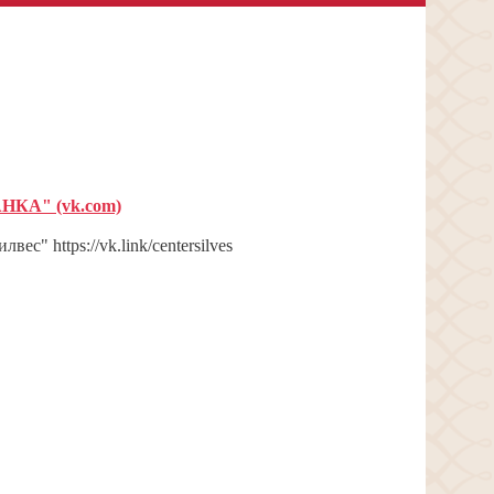
А" (vk.com)
с" https://vk.link/centersilves